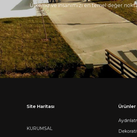
Ülkemiz ve insanımızı en temel değer nok
Detay
Site Haritası
Ürünler
Aydınlat
KURUMSAL
Dekorati