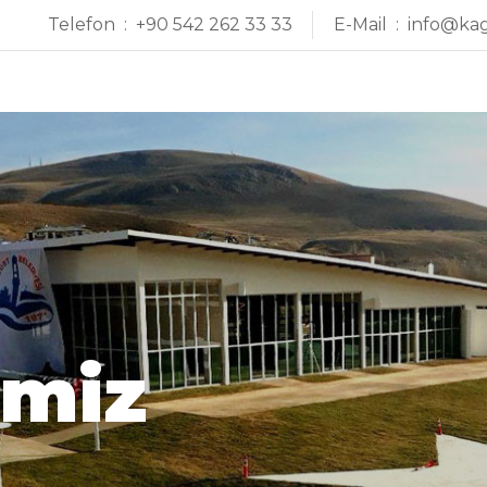
Telefon :
+90 542 262 33 33
E-Mail :
info@ka
imiz